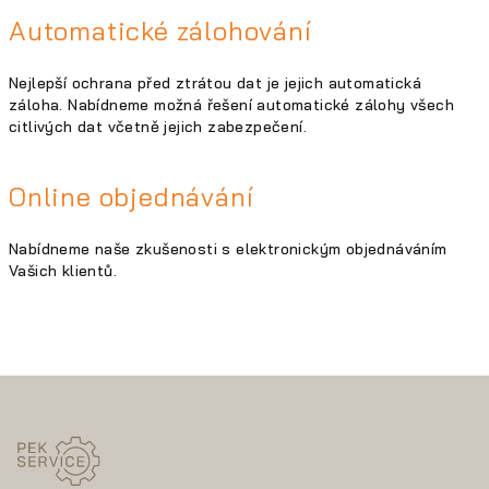
Automatické zálohování
Nejlepší ochrana před ztrátou dat je jejich automatická
záloha. Nabídneme možná řešení automatické zálohy všech
citlivých dat včetně jejich zabezpečení.
Online objednávání
Nabídneme naše zkušenosti s elektronickým objednáváním
Vašich klientů.
Z
á
p
a